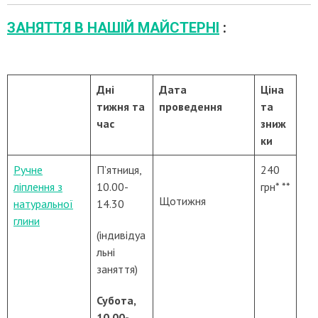
ЗАНЯТТЯ В НАШІЙ МАЙСТЕРНІ
:
Дні
Дата
Ціна
тижня та
проведення
та
час
зниж
ки
Ручне
П’ятниця,
240
ліплення з
10.00-
грн* **
Щотижня
натуральної
14.30
глини
(індивідуа
льні
заняття)
Субота,
10.00-