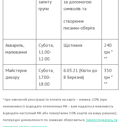
запиту
за допомогою
групи
символів та
створення
писанки-оберіга
Акварель,
Субота,
Щотижня
240
малювання
11.00-
грн *
12.00
**
Майстерня
Субота,
6.03.21 (Квіти до
350
декору
17.00-
8 Березня)
грн *
18.00
**
* при завчасній реєстрації та оплата на карту – знижка -20% (при
неможливості відвідати оплаченных МК – вам надається можливість
відвідати наступний МК або повертаємо 50% коштів на вашу рахунок);
попередні домовленості по знижкам зберігаються.
Зареєструватись та
замовити знижку можна тут
.