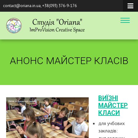
contact@oriana.in.ua, +38(093) 376-9-176
АНОНС МАЙСТЕР КЛАСІВ
ВИЇЗНІ
МАЙСТЕР
КЛАСИ
для учбових
закладів: