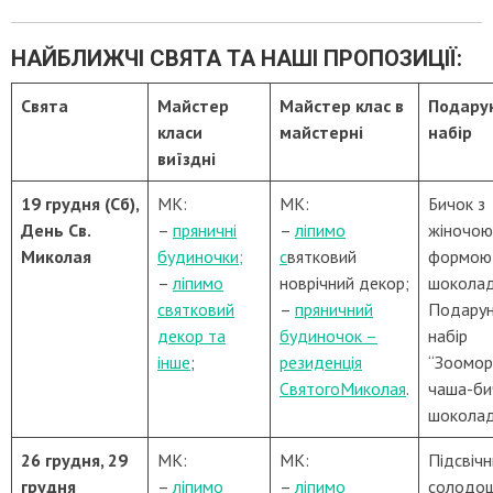
НАЙБЛИЖЧІ СВЯТА ТА НАШІ ПРОПОЗИЦІЇ:
Свята
Майстер
Майстер клас в
Подару
класи
майстерні
набір
виїздні
19 грудня (Сб),
МК:
МК:
Бичок з
День Св.
–
пряничні
–
ліпимо
жіночою
Миколая
будиночки;
с
вятковий
формою
–
ліпимо
новрічний декор;
шокола
святковий
–
пряничний
Подарун
декор та
будиночок –
набір
інше
;
резиденція
“Зоомо
СвятогоМиколая
.
чаша-би
шокола
26 грудня, 29
МК:
МК:
Підсвічн
грудня
–
ліпимо
–
ліпимо
солодощ