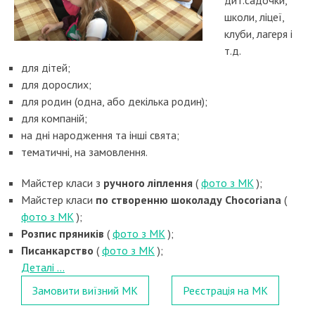
дит.садочки,
школи, ліцеї,
клуби, лагеря і
т.д.
для дітей;
для дорослих;
для родин (одна, або декілька родин);
для компаній;
на дні народження та інші свята;
тематичні, на замовлення.
Майстер класи з
ручного ліплення
(
фото з МК
);
Майстер класи
по створенню шоколаду Chocoriana
(
фото з МК
);
Розпис пряників
(
фото з МК
);
Писанкарство
(
фото з МК
);
Деталі …
Замовити виїзний МК
Реєстрація на МК