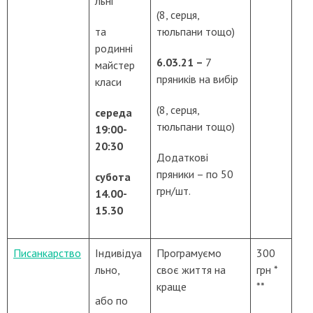
льні
(8, серця,
та
тюльпани тощо)
родинні
6.03.21 –
7
майстер
пряників на вибір
класи
(8, серця,
середа
тюльпани тощо)
19:00-
20:30
Додаткові
пряники – по 50
с
убота
грн/шт.
14.00-
15.30
Писанкарство
Індивідуа
Програмуємо
300
льно,
своє життя на
грн *
краще
**
або по