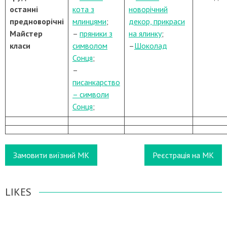
останні
кота з
новорічний
предноворічні
млинцями
;
декор, прикраси
Майстер
–
пряники з
на ялинку
;
класи
символом
–
Шоколад
Сонця
;
–
писанкарство
– символи
Сонця
;
Замовити виїзний МК
Реєстрація на МК
LIKES