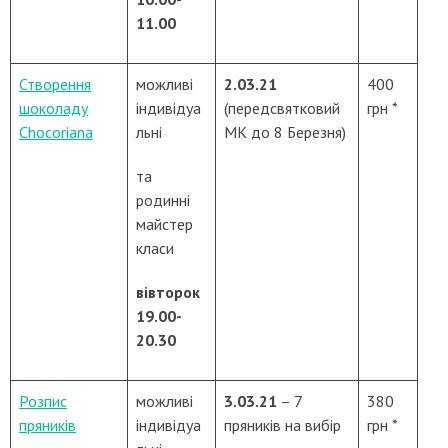
11.00
Створення
можливі
2.03.21
400
шоколаду
індивідуа
(передсвятковий
грн *
Chocoriana
льні
МК до 8 Березня)
та
родинні
майстер
класи
вівторок
19.00-
20.30
Розпис
можливі
3.03.21
– 7
380
пряників
індивідуа
пряників на вибір
грн *