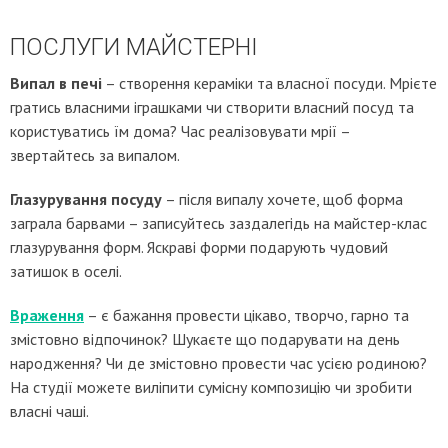
ПОСЛУГИ МАЙСТЕРНІ
Випал в печі
– створення кераміки та власної посуди. Мрієте
гратись власними іграшками чи створити власний посуд та
користуватись їм дома? Час реалізовувати мрії –
звертайтесь за випалом.
Глазурування посуду
– після випалу хочете, щоб форма
заграла барвами – записуйтесь заздалегідь на майстер-клас
глазурування форм. Яскраві форми подарують чудовий
затишок в оселі.
Враження
– є бажання провести цікаво, творчо, гарно та
змістовно відпочинок? Шукаєте що подарувати на день
народження? Чи де змістовно провести час усією родиною?
На студії можете виліпити сумісну композицію чи зробити
власні чаші.