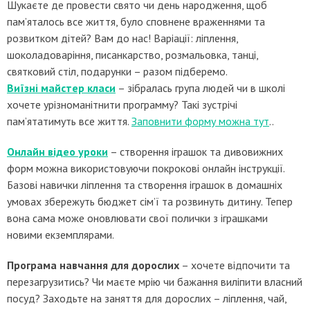
Шукаєте де провести свято чи день народження, щоб
пам’яталось все життя, було сповнене враженнями та
розвитком дітей? Вам до нас! Варіації: ліплення,
шоколадоваріння, писанкарство, розмальовка, танці,
святковий стіл, подарунки – разом підберемо.
Виїзні майстер класи
– зібралась група людей чи в школі
хочете урізноманітнити программу? Такі зустрічі
пам’ятатимуть все життя.
Заповнити форму можна тут
..
Онлайн відео уроки
– створення іграшок та дивовижних
форм можна використовуючи покрокові онлайн інструкції.
Базові навички ліплення та створення іграшок в домашніх
умовах збережуть бюджет сім’ї та розвинуть дитину. Тепер
вона сама може оновлювати свої полички з іграшками
новими екземплярами.
Програма навчання для дорослих
– хочете відпочити та
перезагрузитись? Чи маєте мрію чи бажання виліпити власний
посуд? Заходьте на заняття для дорослих – ліплення, чай,