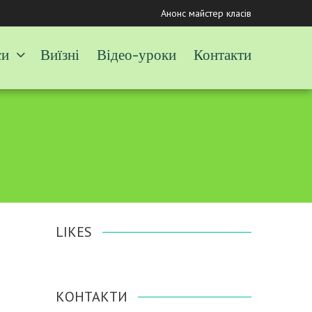
Анонс майстер класів
си
Виїзні
Відео-уроки
Контакти
LIKES
КОНТАКТИ