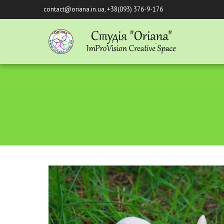
contact@oriana.in.ua, +38(093) 376-9-176